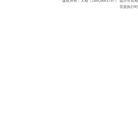
版权所有：大相（186Ol663797） 临沂
页面执行时间