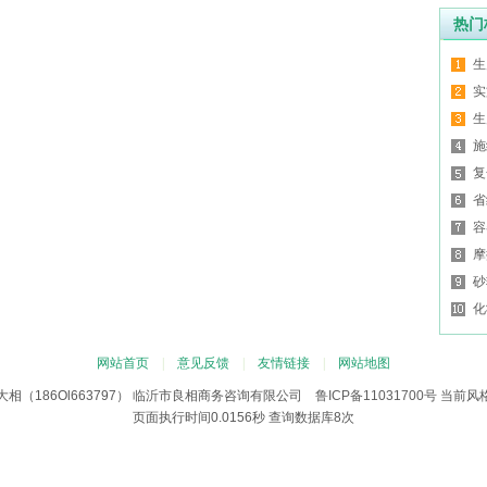
热门
生
实
生
施
复
省
容
摩
砂
化
网站首页
|
意见反馈
|
友情链接
|
网站地图
相（186Ol663797） 临沂市良相商务咨询有限公司
鲁ICP备11031700号
当前风
页面执行时间0.0156秒 查询数据库8次