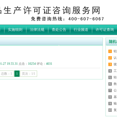
南
实施细则
法律法规
查处公告
行业频道
许可证查询
随机
铝
认
1-27 19.55.31
点击：
10254
评论：
4031
玻
工
总数：1
1
页次：1/1
轻
救
公
基
输
复