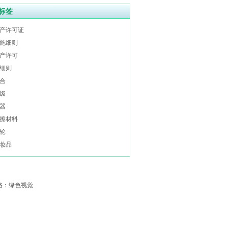
标签
产许可证
施细则
产许可
细则
合
级
器
擦材料
轮
妆品
格：
绿色视觉