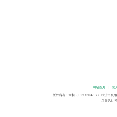
网站首页
|
意
版权所有：大相（186Ol663797） 临沂
页面执行时间