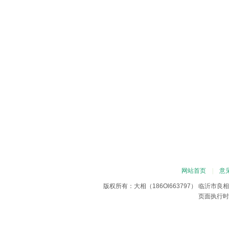
网站首页
|
意
版权所有：大相（186Ol663797） 临沂
页面执行时间